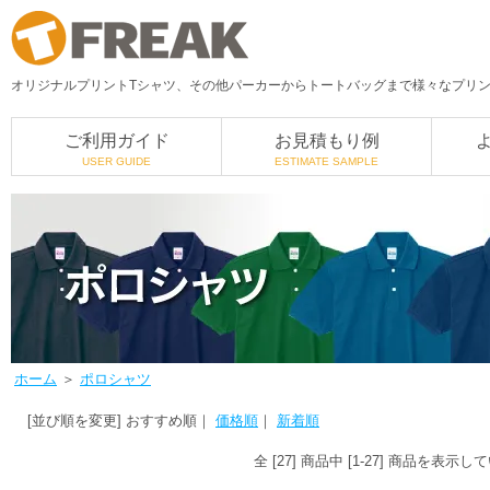
オリジナルプリントTシャツ、その他パーカーからトートバッグまで様々なプリント
ご利用ガイド
お見積もり例
USER GUIDE
ESTIMATE SAMPLE
ホーム
＞
ポロシャツ
[並び順を変更]
おすすめ順
｜
価格順
｜
新着順
全 [27] 商品中 [1-27] 商品を表示