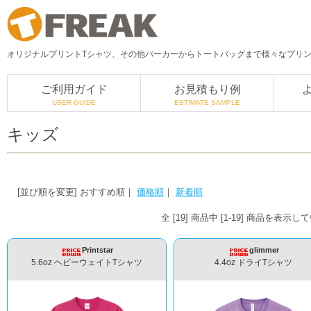
オリジナルプリントTシャツ、その他パーカーからトートバッグまで様々なプリント
ご利用ガイド
お見積もり例
USER GUIDE
ESTIMATE SAMPLE
キッズ
[並び順を変更]
おすすめ順
｜
価格順
｜
新着順
全 [19] 商品中 [1-19] 商品を表示
Printstar
glimmer
5.6oz ヘビーウェイトTシャツ
4.4oz ドライTシャツ