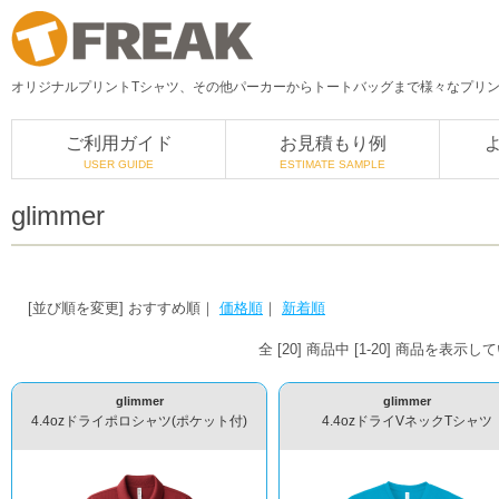
オリジナルプリントTシャツ、その他パーカーからトートバッグまで様々なプリント
ご利用ガイド
お見積もり例
USER GUIDE
ESTIMATE SAMPLE
glimmer
[並び順を変更]
おすすめ順
｜
価格順
｜
新着順
全 [20] 商品中 [1-20] 商品を表示
glimmer
glimmer
4.4ozドライポロシャツ(ポケット付)
4.4ozドライVネックTシャツ