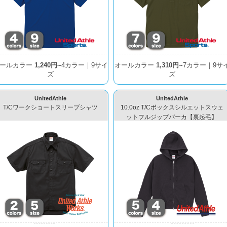
ールカラー
1,240円~
4カラー｜9サイ
オールカラー
1,310円~
7カラー｜9サ
ズ
ズ
UnitedAthle
UnitedAthle
T/Cワークショートスリーブシャツ
10.0oz T/Cボックスシルエットスウェ
ットフルジップパーカ【裏起毛】