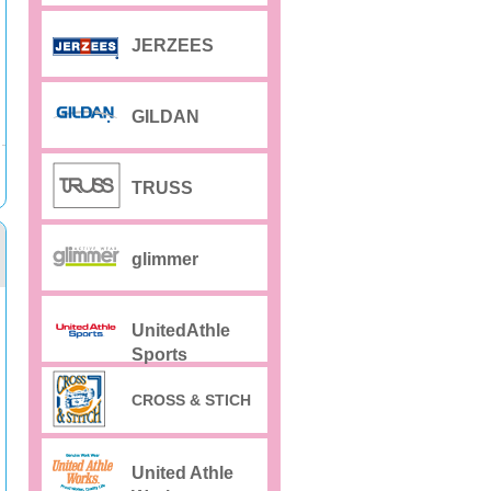
JERZEES
GILDAN
TRUSS
glimmer
UnitedAthle
Sports
CROSS & STICH
United Athle