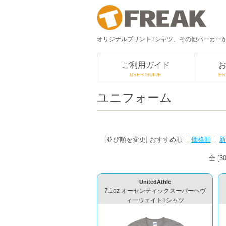
オリジナルプリントTシャツ、その他パーカーか
ご利用ガイド
USER GUIDE
ES
ユニフォーム
[並び順を変更]
おすすめ順
｜
価格順
｜
新
全 [
UnitedAthle
7.1oz オーセンティックスーパーヘヴ
ィーウェイトTシャツ