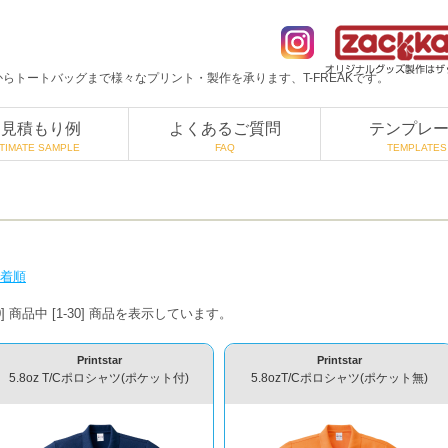
らトートバッグまで様々なプリント・製作を承ります、T-FREAKです。
お見積もり例
よくあるご質問
テンプレ
TIMATE SAMPLE
FAQ
TEMPLATES
着順
30] 商品中 [1-30] 商品を表示しています。
Printstar
Printstar
5.8oz T/Cポロシャツ(ポケット付)
5.8ozT/Cポロシャツ(ポケット無)