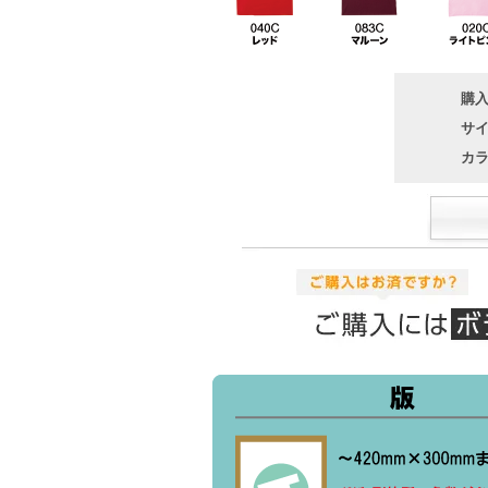
購
サ
カ