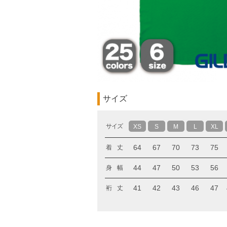
サイズ
サイズ
XS
S
M
L
XL
64
67
70
73
75
着 丈
44
47
50
53
56
身 幅
41
42
43
46
47
裄 丈