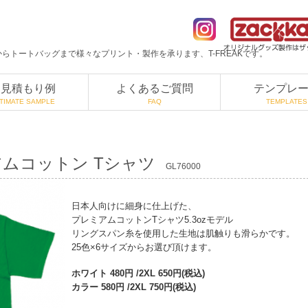
らトートバッグまで様々なプリント・製作を承ります、T-FREAKです。
お見積もり例
よくあるご質問
テンプレ
TIMATE SAMPLE
FAQ
TEMPLATES
ミアムコットン Tシャツ
GL76000
日本人向けに細身に仕上げた、
プレミアムコットンTシャツ5.3ozモデル
リングスパン糸を使用した生地は肌触りも滑らかです。
25色×6サイズからお選び頂けます。
ホワイト 480円
/2XL 650円(税込)
カラー 580円
/2XL 750円(税込)