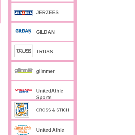
JERZEES
GILDAN
TRUSS
glimmer
UnitedAthle
Sports
CROSS & STICH
United Athle