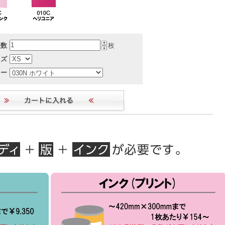
入数
枚
イズ
ラー