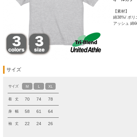
【素材】
綿38%/ ポ
アッシュ 綿6
サイズ
サイズ
M
L
XL
70
74
78
着 丈
58
61
64
身 幅
22
24
26
袖 丈