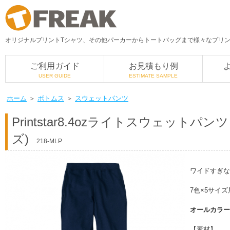
オリジナルプリントTシャツ、その他パーカーからトートバッグまで様々なプリント
ご利用ガイド
お見積もり例
USER GUIDE
ESTIMATE SAMPLE
ホーム
＞
ボトムス
＞
スウェットパンツ
Printstar
8.4ozライトスウェットパン
ズ)
218-MLP
ワイドすぎな
7色×5サイ
オールカラー 1
【素材】