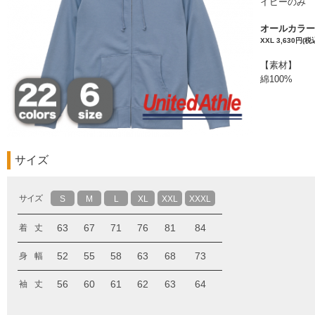
イビーのみ
オールカラー 
XXL 3,630円(税込
【素材】
綿100%
サイズ
サイズ
S
M
L
XL
XXL
XXXL
63
67
71
76
81
84
着 丈
52
55
58
63
68
73
身 幅
56
60
61
62
63
64
袖 丈