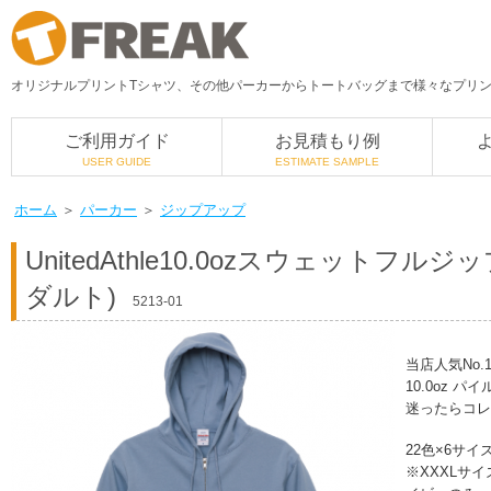
オリジナルプリントTシャツ、その他パーカーからトートバッグまで様々なプリント
ご利用ガイド
お見積もり例
USER GUIDE
ESTIMATE SAMPLE
ホーム
＞
パーカー
＞
ジップアップ
UnitedAthle
10.0ozスウェットフルジ
ダルト)
5213-01
当店人気No.
10.0oz
迷ったらコレ
22色×6サ
※XXXLサ