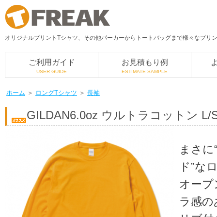
オリジナルプリントTシャツ、その他パーカーからトートバッグまで様々なプリント
ご利用ガイド
お見積もり例
USER GUIDE
ESTIMATE SAMPLE
ホーム
＞
ロングTシャツ
＞
長袖
GILDAN
6.0oz ウルトラコットン L/
まさに
ド”な
オープ
ラ感の