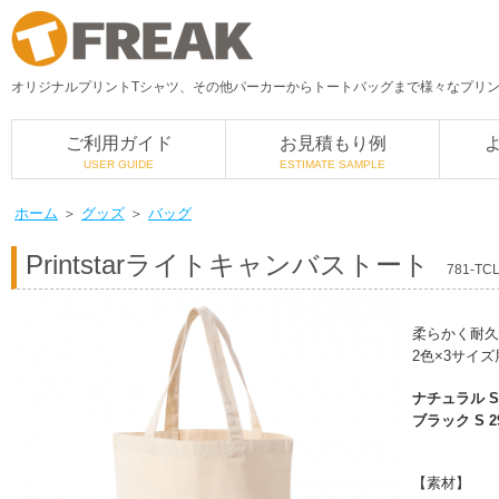
オリジナルプリントTシャツ、その他パーカーからトートバッグまで様々なプリント
ご利用ガイド
お見積もり例
USER GUIDE
ESTIMATE SAMPLE
ホーム
＞
グッズ
＞
バッグ
Printstar
ライトキャンバストート
781-TC
柔らかく耐久
2色×3サイ
ナチュラル S 
ブラック S 2
【素材】