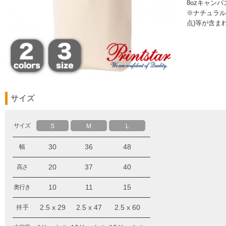
8ozキャンバス
※ナチュラル
点)等が含ま
サイズ
サイズ
S
M
L
30
36
48
幅
20
37
40
高さ
10
11
15
奥行き
2.5 x 29
2.5 x 47
2.5 x 60
持 手