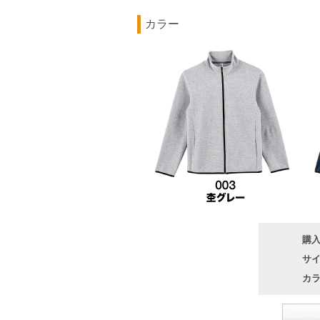
カラー
購
サ
カ