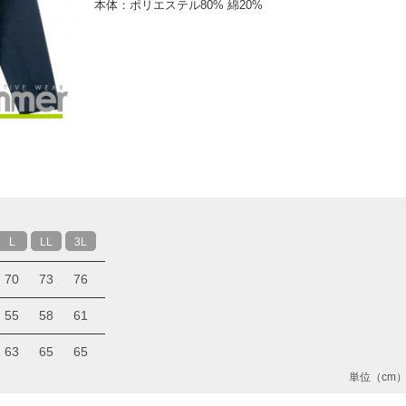
本体：ポリエステル80% 綿20%
L
LL
3L
70
73
76
55
58
61
63
65
65
単位（cm