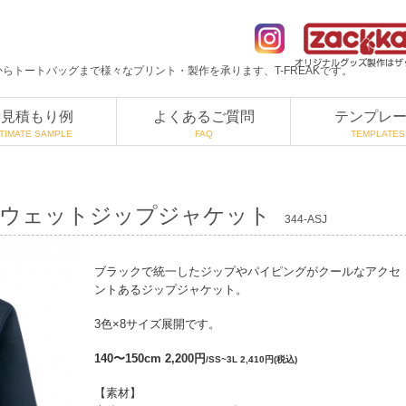
らトートバッグまで様々なプリント・製作を承ります、T-FREAKです。
お見積もり例
よくあるご質問
テンプレ
TIMATE SAMPLE
FAQ
TEMPLATES
イスウェットジップジャケット
344-ASJ
ブラックで統一したジップやパイピングがクールなアクセ
ントあるジップジャケット。
3色×8サイズ展開です。
140〜150cm 2,200円
/SS~3L 2,410円(税込)
【素材】