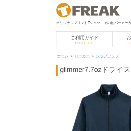
オリジナルプリントTシャツ、その他パーカーか
ご利用ガイド
USER GUIDE
ES
ホーム
＞
パーカー
＞
ジップアップ
glimmer
7.7ozドラ