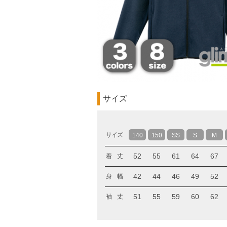
サイズ
サイズ
140
150
SS
S
M
52
55
61
64
67
着 丈
42
44
46
49
52
身 幅
51
55
59
60
62
袖 丈