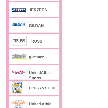
JERZEES
GILDAN
TRUSS
glimmer
UnitedAthle
Sports
CROSS & STICH
United Athle