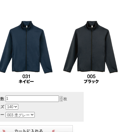
入数
枚
イズ
ラー